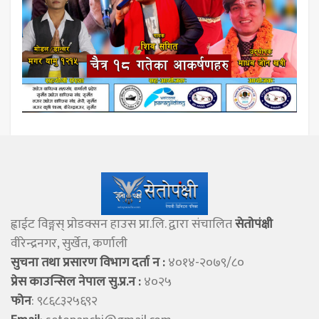
ह्वाईट विङ्गस् प्राेडक्सन हाउस प्रा.लि. द्वारा संचालित
सेताेपंक्षी
वीरेन्द्रनगर, सुर्खेत, कर्णाली
सुचना तथा प्रसारण विभाग दर्ता न :
४०१४-२०७९/८०
प्रेस काउन्सिल नेपाल सु.प्र.न :
४०२५
फोन
: ९८६८३२५६९२