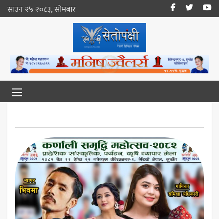
साउन २५ २०८३, सोमबार