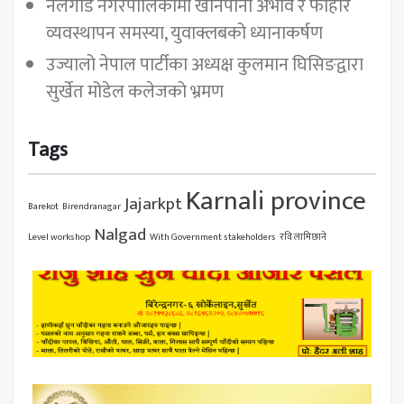
नलगाड नगरपालिकामा खानेपानी अभाव र फोहोर
व्यवस्थापन समस्या, युवाक्लबको ध्यानाकर्षण
उज्यालो नेपाल पार्टीका अध्यक्ष कुलमान घिसिङद्वारा
सुर्खेत मोडेल कलेजको भ्रमण
Tags
Karnali province
Jajarkpt
Barekot
Birendranagar
Nalgad
Level workshop
With Government stakeholders
रवि लामिछाने