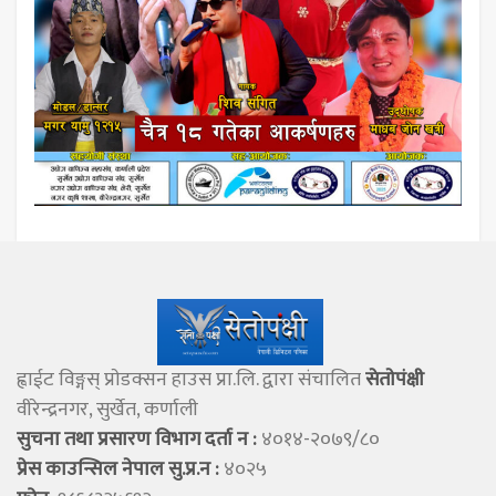
ह्वाईट विङ्गस् प्राेडक्सन हाउस प्रा.लि. द्वारा संचालित
सेताेपंक्षी
वीरेन्द्रनगर, सुर्खेत, कर्णाली
सुचना तथा प्रसारण विभाग दर्ता न :
४०१४-२०७९/८०
प्रेस काउन्सिल नेपाल सु.प्र.न :
४०२५