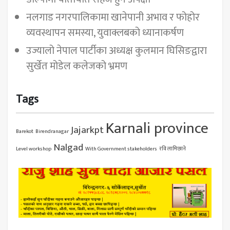
नलगाड नगरपालिकामा खानेपानी अभाव र फोहोर
व्यवस्थापन समस्या, युवाक्लबको ध्यानाकर्षण
उज्यालो नेपाल पार्टीका अध्यक्ष कुलमान घिसिङद्वारा
सुर्खेत मोडेल कलेजको भ्रमण
Tags
Karnali province
Jajarkpt
Barekot
Birendranagar
Nalgad
Level workshop
With Government stakeholders
रवि लामिछाने