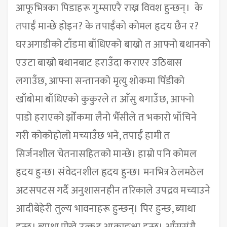
आफूभित्रका पिडाहरू गुम्साएरै राख्न विवश हुन्छन्। के
तपाईँ मान्छे होइन? के तपाईँको कोमल हृदय छैन र?
घरअगाडीको टाँडमा बाँधिएको बाख्रो त आफ्नो बथानको
एउटा बाख्रो बथानबाट हराउँदा कराएर उठिबास
लगाउँछ, आफ्ना सन्तानको मृत्यु शोकमा पिँडीको
खाँबोमा बाँधिएको कुकुरले त आँसु बगाउँछ, आफ्नो
पाडो हराएको झोँकमा लैनो भैँसीले त भकारो भाँचिने
गरी कोकोहोलो मच्याउँछ भने, तपाईँ हामी त
सिर्जनशील चेतनासहितको मान्छे। हाम्रो पनि कोमल
हृदय हुन्छ। संवेदनशील हृदय हुन्छ। मनभित्र ठेलमठेल
अटसपटस गर्दै अनुशासनहीन तरिकाले उपद्रव मच्याउने
आदीबेहेरी तुल्य भावनाहरू हुन्छन्। पिर हुन्छ, ब्याथा