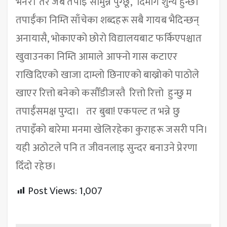
भनेर। तर जब तपाईँ सामुन्ने पुग्छू, दिमाग शुन्य हुन्छ।
तपाईँका निम्ति साँचेका शब्दहरू सबै गायब भैदिन्छन्
अनायासै, भोकाएको छोरो विद्यालयबाट फर्किएपश्चात
खुवाउनका निम्ति आमाले आफ्नो गास कटाएर
राखिदिएको खाजा दाम्लो छिनाएको बाख्रोको पाठोले
खाएर रित्तो बनेको कसौँडीजस्तै रित्तो रित्तो हुन्छु म
तपाईँसमक्ष पुग्दा। तर बुबा! एकपल्ट त भन्ने छु
तपाइँको बारेमा मनमा खेलिरहेका कुराहरू जसरी पनि।
यही अठोटले पनि त जीवनलाइ सुन्दर बनाउने प्रेरणा
दिँदो रहेछ।
Post Views:
1,007