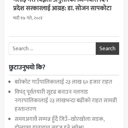
प्रदेश सरकारलाई आग्रह: डा. सोजन सापकोटा
भदौ १७ गते, २०८१
Search for:
छुटाउनुभयो कि?
बारेकोट गाउँपालिकालाई २३ लाख ६० हजार राहत
विपद् पूर्वतयारी सुदृढ बनाउन नलगाड
नगरपालिकालाई २३ लाखभन्दा बढीको राहत सामग्री
हस्तान्तरण
समयअगावै सम्पन्न हुँदै जिउँ–खोरखोला सडक,
डोल्पामा यातायात सहज हुने अपेक्षा