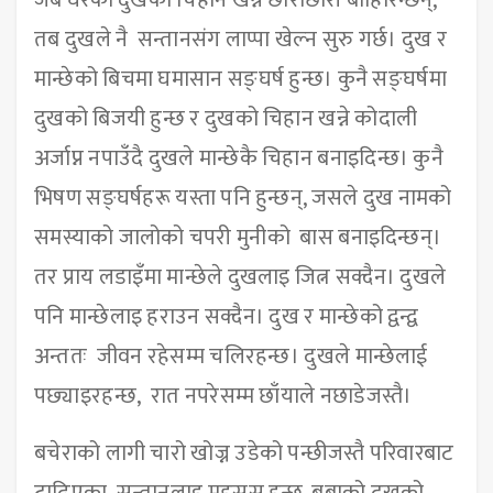
जब घरको दुखको चिहान खन्न छोराछोरी बाहिरिन्छन्,
तब दुखले नै सन्तानसंग लाप्पा खेल्न सुरु गर्छ। दुख र
मान्छेको बिचमा घमासान सङ्घर्ष हुन्छ। कुनै सङ्घर्षमा
दुखको बिजयी हुन्छ र दुखको चिहान खन्ने कोदाली
अर्जाप्न नपाउँदै दुखले मान्छेकै चिहान बनाइदिन्छ। कुनै
भिषण सङ्घर्षहरू यस्ता पनि हुन्छन्, जसले दुख नामको
समस्याको जालोको चपरी मुनीको बास बनाइदिन्छन्।
तर प्राय लडाइँमा मान्छेले दुखलाइ जित्न सक्दैन। दुखले
पनि मान्छेलाइ हराउन सक्दैन। दुख र मान्छेको द्वन्द्व
अन्ततः जीवन रहेसम्म चलिरहन्छ। दुखले मान्छेलाई
पछ्याइरहन्छ, रात नपरेसम्म छाँयाले नछाडेजस्तै।
बचेराको लागी चारो खोज्न उडेको पन्छीजस्तै परिवारबाट