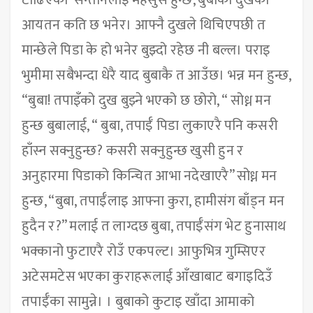
टाढिएका सन्तानलाइ महसुस हुन्छ, बुबाको दुखको
आयतन कति छ भनेर। आफ्नै दुखले थिचिएपछी त
मान्छेले पिडा के हो भनेर बुझ्दो रहेछ नी बल्ल। पराइ
भुमीमा सबैभन्दा धेरै याद बुबाकै त आउँछ। भन्न मन हुन्छ,
“बुबा! तपाइँको दुख बुझ्ने भएको छ छोरो, “ सोध्न मन
हुन्छ बुबालाई, “ बुबा, तपाईँ पिडा लुकाएरै पनि कसरी
हाँस्न सक्नुहुन्छ? कसरी सक्नुहुन्छ खुसी हुन र
अनुहारमा पिडाको किन्चित आभा नदेखाएरै” सोध्न मन
हुन्छ, “बुबा, तपाईँलाइ आफ्ना कुरा, हामीसंग बाँड्न मन
हुदैन र?” मलाई त लाग्दछ बुबा, तपाईँसंग भेट हुनासाथ
भक्कानो फुटाएरै रोउँ एकपल्ट। आफुभित्र गुम्सिएर
अटेसमटेस भएका कुराहरूलाई आँखाबाट बगाइदिउँ
तपाईँका सामुन्ने। । बुबाको कुटाइ खाँदा आमाको