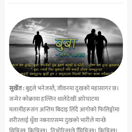
सुर्खेत :
बुद्दले भनेजस्तै, जीवनमा दुखको महासागर छ।
जन्मेर कोक्रामा हल्लिन थालेदेखी आरेघाटमा
मलामीहरूसंग अन्तिम बिदाइ लिँदै आगोको फिलिङ्गोमा
शरीरलाई धुँवा नबनाएसम्म दुखको भारीले मान्छे
थिचिन्छ, किचिन्छ। निचोरिन्छछे थििचिन्छ। किचिन्छ।