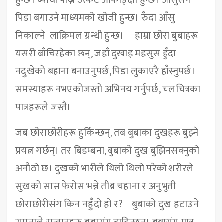
हुन्छ। ब्याथा पोख्ने उत्कट आकाङ्क्षा हुन्छ। आँसुसंगै
पिडा बगाउने माध्यमको खोजी हुन्छ। रुँदा आँसु
निकाल्ने लाक्रिमल ग्रन्थी हुन्छ। हाम्रा छोरा बुबाहरू
यसरी बाँचिरहेका छन्, जहाँ दुखाइ महसुस हुँदा
नदुखेको बहाना बनाउनुपर्छ, पिडा लुकाएरै हाँस्नुपर्छ।
समस्याहरू नभएकोजस्तो अभिनय गर्नुपर्छ, चलचित्रका
पात्रहरूले जस्तै।
जब छोराछोरीहरू हुर्किन्छन्, तब बुबाका दुखहरू बुझ्ने
प्रयत्न गर्छन्। तर बिडम्बना, बुबाको दुख बुझिनसक्नुको
अनौठो छ। दुखको भारीले थिलो थिलो परेको शरीरले
सुखको सास फेरोस भन्ने तीब्र चहाना र अनुभुती
छोराछोरीसंग किन नहुँदो हो र? बुबाको दुख हटाउने