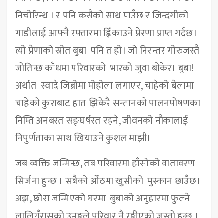
निचोरिन्थ । र पनि कसैको साथ पाउँछ र जिन्दगीको
गाडीलाई आफ्नै रफ्तारमा ह्विँकाउने प्रेरणा प्राप्त गर्दछ।
त्यो प्रेणाको स्रोत बुबा पनि त हो। जो निरन्तर गोरुजस्तै
जोतिन्छ काँधमा परिवारको भारको जुवा बोकेर। बुबा!
अर्थात स्वादे जिब्रोमा मोहोला लगाएर, चाहेको बेलामा
चाहेको कुराबाट हात झिकेरै सन्तानको पालनपोषणका
निम्ति अनबरत सङ्घर्षरत रहने, जीवनको नौकालाई
निपुर्णताका साथ खियाउने कुशल माझी।
जब व्यक्ति जन्मिन्छ, तब परिवारमा हाँसोको वातावरण
सिर्जना हुन्छ । सबैको ओँठमा खुसीको मुस्कान छाउँछ।
अझ, छोरा जन्मिएको घरमा बुबाको अनुहारमा फुल्ने
लालिगुँरासको उमङ्गले परिवार नै रङ्गीएको जस्तो हुन्छ ।