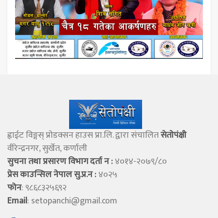
ह्वाईट विङ्गस् प्राेडक्सन हाउस प्रा.लि. द्वारा संचालित
सेताेपंक्षी
वीरेन्द्रनगर, सुर्खेत, कर्णाली
सुचना तथा प्रसारण विभाग दर्ता न :
४०१४-२०७९/८०
प्रेस काउन्सिल नेपाल सु.प्र.न :
४०२५
फोन
: ९८६८३२५६९२
Email
:
setopanchi@gmail.com