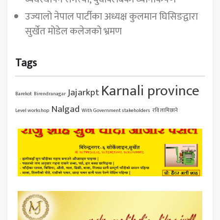
उज्यालो नेपाल पार्टीका अध्यक्ष कुलमान घिसिङद्वारा
सुर्खेत मोडेल कलेजको भ्रमण
Tags
Karnali province
Jajarkpt
Barekot
Birendranagar
Nalgad
Level workshop
With Government stakeholders
रवि लामिछाने