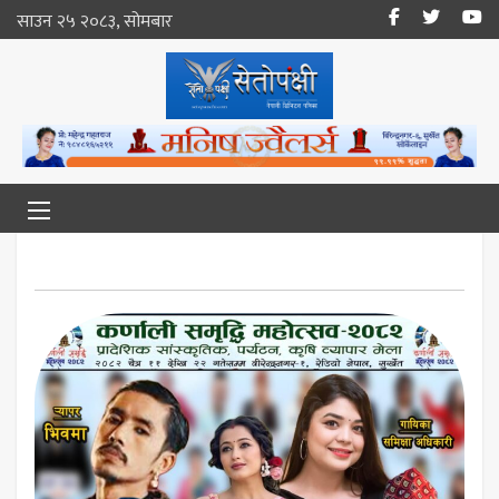
साउन २५ २०८३, सोमबार