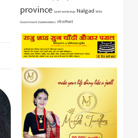
province
Nalgad
Level workshop
With
Government stakeholders
रवि लामिछाने