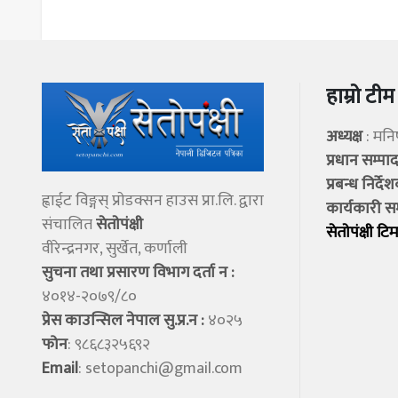
हाम्रो टीम
अध्यक्ष
: मन
प्रधान सम्प
प्रबन्ध निर्दे
ह्वाईट विङ्गस् प्राेडक्सन हाउस प्रा.लि. द्वारा
कार्यकारी स
संचालित
सेताेपंक्षी
सेताेपंक्षी टिम
वीरेन्द्रनगर, सुर्खेत, कर्णाली
सुचना तथा प्रसारण विभाग दर्ता न :
४०१४-२०७९/८०
प्रेस काउन्सिल नेपाल सु.प्र.न :
४०२५
फोन
: ९८६८३२५६९२
Email
:
setopanchi@gmail.com