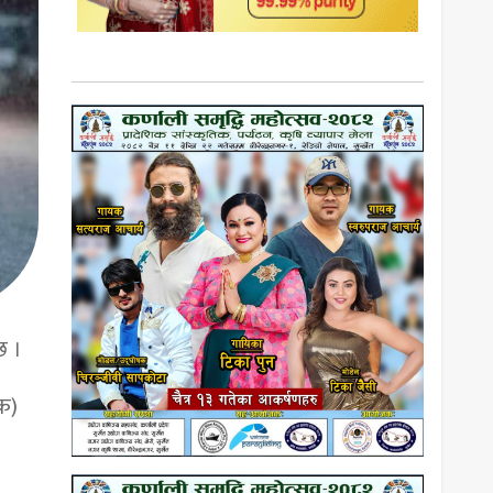
छ ।
िक)