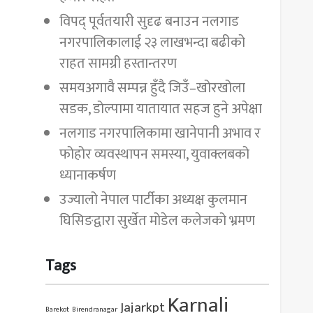
विपद् पूर्वतयारी सुदृढ बनाउन नलगाड
नगरपालिकालाई २३ लाखभन्दा बढीको
राहत सामग्री हस्तान्तरण
समयअगावै सम्पन्न हुँदै जिउँ–खोरखोला
सडक, डोल्पामा यातायात सहज हुने अपेक्षा
नलगाड नगरपालिकामा खानेपानी अभाव र
फोहोर व्यवस्थापन समस्या, युवाक्लबको
ध्यानाकर्षण
उज्यालो नेपाल पार्टीका अध्यक्ष कुलमान
घिसिङद्वारा सुर्खेत मोडेल कलेजको भ्रमण
Tags
Karnali
Jajarkpt
Barekot
Birendranagar