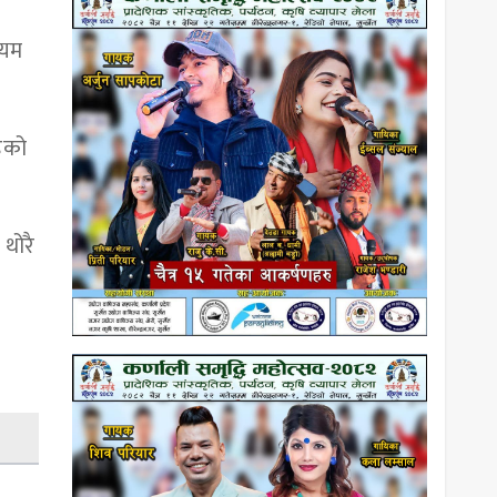
्यम
हेको
 थोरै