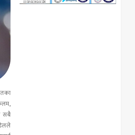
ायतका
 कलम,
े सबै
डेलले