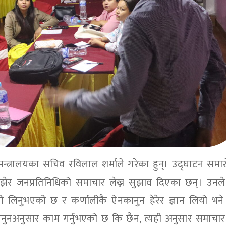
न्त्रालयका सचिव रविलाल शर्माले गरेका हुन्। उद्घाटन समा
 बुझेर जनप्रतिनिधिको समाचार लेख्न सुझाव दिएका छन्। उनले
ी लिनुभएको छ र कर्णालीकै ऐनकानुन हेरेर ज्ञान लियो भ
नुनअनुसार काम गर्नुभएको छ कि छैन, त्यही अनुसार समाचार 