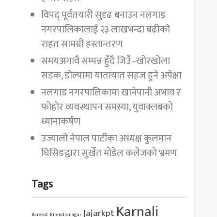
विपद् पूर्वतयारी सुदृढ बनाउन नलगाड
नगरपालिकालाई २३ लाखभन्दा बढीको
राहत सामग्री हस्तान्तरण
समयअगावै सम्पन्न हुँदै जिउँ–खोरखोला
सडक, डोल्पामा यातायात सहज हुने अपेक्षा
नलगाड नगरपालिकामा खानेपानी अभाव र
फोहोर व्यवस्थापन समस्या, युवाक्लबको
ध्यानाकर्षण
उज्यालो नेपाल पार्टीका अध्यक्ष कुलमान
घिसिङद्वारा सुर्खेत मोडेल कलेजको भ्रमण
Tags
Karnali
Jajarkpt
Barekot
Birendranagar