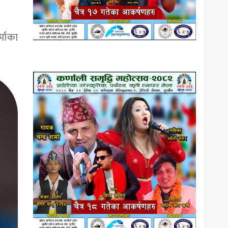
्माका