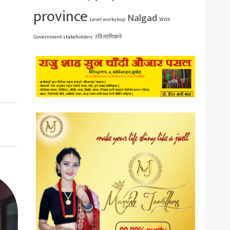
province
Nalgad
Level workshop
With
Government stakeholders
रवि लामिछाने