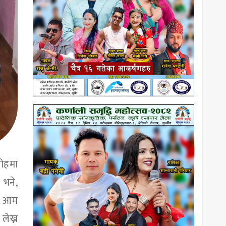
रोहमा
 भने,
ने आम
लेख्न