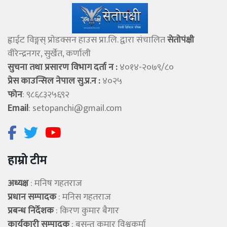
ह्वाईट विङ्गस् प्राेडक्सन हाउस प्रा.लि. द्वारा संचालित
सेताेपंक्षी
वीरेन्द्रनगर, सुर्खेत, कर्णाली
सुचना तथा प्रसारण विभाग दर्ता न :
४०१४-२०७९/८०
प्रेस काउन्सिल नेपाल सु.प्र.न :
४०२५
फोन
: ९८६८३२५६९२
Email
:
setopanchi@gmail.com
हाम्रो टीम
अध्यक्ष
: मनिष गहतराज
प्रधान सम्पादक
: मनिस गहतराज
प्रबन्ध निर्देशक
: किरण कुमार बैगार
कार्यकारी सम्पादक
: बसन्त कुमार विश्वकर्मा