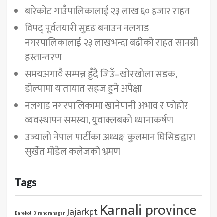
बारेकोट गाउँपालिकालाई २३ लाख ६० हजार राहत
विपद् पूर्वतयारी सुदृढ बनाउन नलगाड
नगरपालिकालाई २३ लाखभन्दा बढीको राहत सामग्री
हस्तान्तरण
समयअगावै सम्पन्न हुँदै जिउँ–खोरखोला सडक,
डोल्पामा यातायात सहज हुने अपेक्षा
नलगाड नगरपालिकामा खानेपानी अभाव र फोहोर
व्यवस्थापन समस्या, युवाक्लबको ध्यानाकर्षण
उज्यालो नेपाल पार्टीका अध्यक्ष कुलमान घिसिङद्वारा
सुर्खेत मोडेल कलेजको भ्रमण
Tags
Karnali province
Jajarkpt
Barekot
Birendranagar