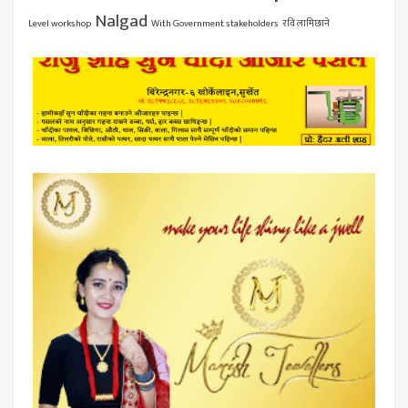
Nalgad
Level workshop
With Government stakeholders
रवि लामिछाने