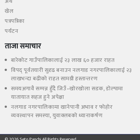
अर्थ
खेल
पत्रपत्रिका
पर्यटन
ताजा समाचार
बारेकोट गाउँपालिकालाई २३ लाख ६० हजार राहत
विपद् पूर्वतयारी सुदृढ बनाउन नलगाड नगरपालिकालाई २३
लाखभन्दा बढीको राहत सामग्री हस्तान्तरण
समयअगावै सम्पन्न हुँदै जिउँ–खोरखोला सडक, डोल्पामा
यातायात सहज हुने अपेक्षा
नलगाड नगरपालिकामा खानेपानी अभाव र फोहोर
व्यवस्थापन समस्या, युवाक्लबको ध्यानाकर्षण
© 2026 Seto Panchi All Rights Reserved.