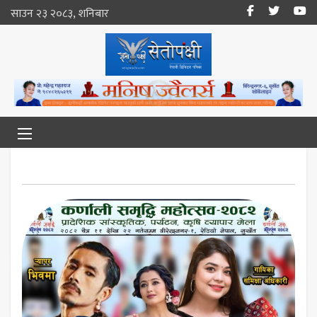
साउन २३ २०८३, शनिबार