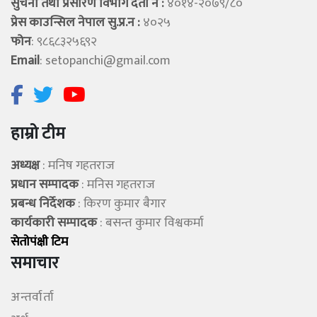
सुचना तथा प्रसारण विभाग दर्ता न :
४०१४-२०७९/८०
प्रेस काउन्सिल नेपाल सु.प्र.न :
४०२५
फोन
: ९८६८३२५६९२
Email
:
setopanchi@gmail.com
हाम्रो टीम
अध्यक्ष
: मनिष गहतराज
प्रधान सम्पादक
: मनिस गहतराज
प्रबन्ध निर्देशक
: किरण कुमार बैगार
कार्यकारी सम्पादक
: बसन्त कुमार विश्वकर्मा
सेताेपंक्षी टिम
समाचार
अन्तर्वार्ता