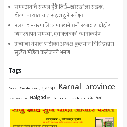
समयअगावै सम्पन्न हुँदै जिउँ–खोरखोला सडक,
डोल्पामा यातायात सहज हुने अपेक्षा
नलगाड नगरपालिकामा खानेपानी अभाव र फोहोर
व्यवस्थापन समस्या, युवाक्लबको ध्यानाकर्षण
उज्यालो नेपाल पार्टीका अध्यक्ष कुलमान घिसिङद्वारा
सुर्खेत मोडेल कलेजको भ्रमण
Tags
Karnali province
Jajarkpt
Barekot
Birendranagar
Nalgad
Level workshop
With Government stakeholders
रवि लामिछाने