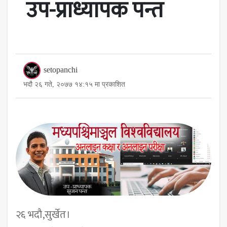
उप-प्राध्यापक पन्त
setopanchi
भदौ २६ गते, २०७७ १४:१५ मा प्रकाशित
२६ भदौ,सुर्खेत।