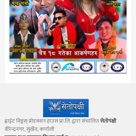
ह्वाईट विङ्गस् प्राेडक्सन हाउस प्रा.लि. द्वारा संचालित
सेताेपंक्षी
वीरेन्द्रनगर, सुर्खेत, कर्णाली