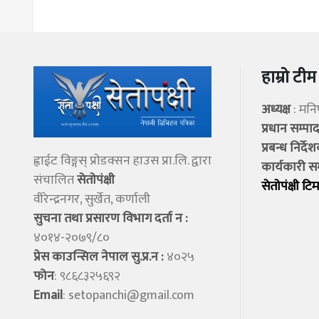
हाम्रो टीम
अध्यक्ष
: मन
प्रधान सम्प
प्रबन्ध निर्दे
ह्वाईट विङ्गस् प्राेडक्सन हाउस प्रा.लि. द्वारा
कार्यकारी स
संचालित
सेताेपंक्षी
सेताेपंक्षी टिम
वीरेन्द्रनगर, सुर्खेत, कर्णाली
सुचना तथा प्रसारण विभाग दर्ता न :
४०१४-२०७९/८०
प्रेस काउन्सिल नेपाल सु.प्र.न :
४०२५
फोन
: ९८६८३२५६९२
Email
:
setopanchi@gmail.com