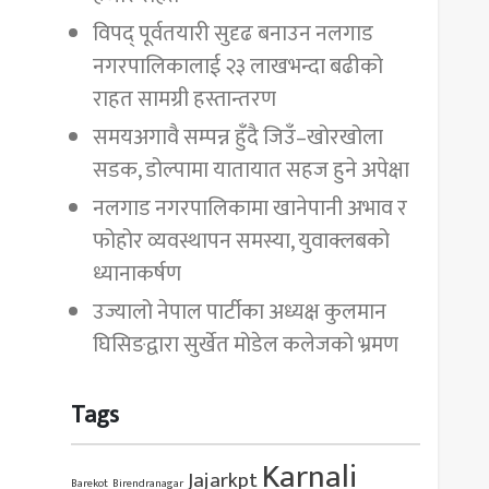
विपद् पूर्वतयारी सुदृढ बनाउन नलगाड
नगरपालिकालाई २३ लाखभन्दा बढीको
राहत सामग्री हस्तान्तरण
समयअगावै सम्पन्न हुँदै जिउँ–खोरखोला
सडक, डोल्पामा यातायात सहज हुने अपेक्षा
नलगाड नगरपालिकामा खानेपानी अभाव र
फोहोर व्यवस्थापन समस्या, युवाक्लबको
ध्यानाकर्षण
उज्यालो नेपाल पार्टीका अध्यक्ष कुलमान
घिसिङद्वारा सुर्खेत मोडेल कलेजको भ्रमण
Tags
Karnali
Jajarkpt
Barekot
Birendranagar