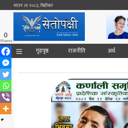
साउन २१ २०८३, बिहीबार
0
Shares
गृहपृष्ठ
राजनीति
अर्थ