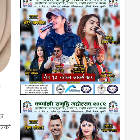
न
दर
 आएको