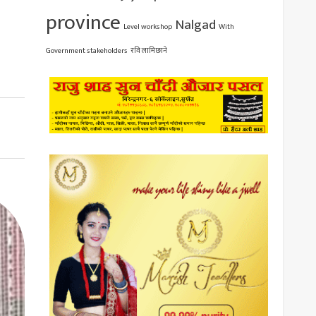
province
Nalgad
Level workshop
With
Government stakeholders
रवि लामिछाने