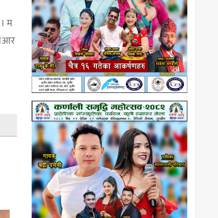
 । म
ीसीआर