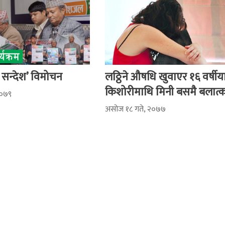
सन्देश’ विमोचन
लठ्ठिने औषधि खुवाएर १६ वर्षीय
किशोरीमाथि मिनी बसमै बलात्क
२०७९
असोज १८ गते, २०७७