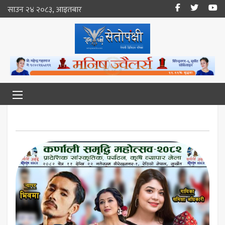
साउन २४ २०८३, आइतबार