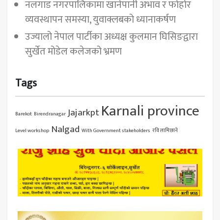
नलगाड नगरपालिकामा खानेपानी अभाव र फोहोर
व्यवस्थापन समस्या, युवाक्लबको ध्यानाकर्षण
उज्यालो नेपाल पार्टीका अध्यक्ष कुलमान घिसिङद्वारा
सुर्खेत मोडेल कलेजको भ्रमण
Tags
Karnali province
Jajarkpt
Barekot
Birendranagar
Nalgad
Level workshop
With Government stakeholders
रवि लामिछाने