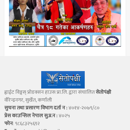
ह्वाईट विङ्गस् प्राेडक्सन हाउस प्रा.लि. द्वारा संचालित
सेताेपंक्षी
वीरेन्द्रनगर, सुर्खेत, कर्णाली
सुचना तथा प्रसारण विभाग दर्ता न :
४०१४-२०७९/८०
प्रेस काउन्सिल नेपाल सु.प्र.न :
४०२५
फोन
: ९८६८३२५६९२