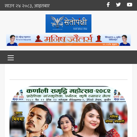
साउन २४ २०८३, आइतबार