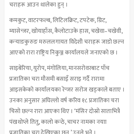
चराहरू आउन थालेका हुन् ।
कमकुट, वाटरफल्ब, लिटिलक्रिट, टपटेक, ग्रिट,
म्यासेन्जर, खोयाहाँस, कैलोटाउके हास, चखेवा–चखेवी,
कर्‍याङकुरुङ मरुललगायत विदेशी चराहरू जाडो छल्न
आएको रारा राष्ट्रिय निकुञ्ज कार्यालयले जनाएको छ ।
साइबेरिया, युरोप, मंगोलिया, मानसरोवरबाट पाँच
प्रजातिका चरा मौसमी बसाइँ सराइ गर्दै रारामा
आइसकेको कार्यालयका रेन्जर सरोज खड्काले बताए ।
उनका अनुसार अघिल्लो वर्ष करिव १८ प्रजातिका चरा
चिसो छल्न रारा आएका थिए । ‘मंसिर दोस्रो साताभित्रै
पंखथोप्ले तितु, कालो कन्ठे, चाचर नामका नयाा
प्रजातिका चरा देखिएका छन्,’ उनले भने ।