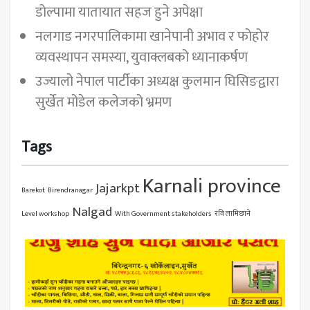
डोल्पामा यातायात सहज हुने अपेक्षा
नलगाड नगरपालिकामा खानेपानी अभाव र फोहोर
व्यवस्थापन समस्या, युवाक्लबको ध्यानाकर्षण
उज्यालो नेपाल पार्टीका अध्यक्ष कुलमान घिसिङद्वारा
सुर्खेत मोडेल कलेजको भ्रमण
Tags
Karnali province
Jajarkpt
Barekot
Birendranagar
Nalgad
Level workshop
With Government stakeholders
रवि लामिछाने