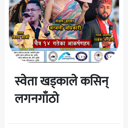
स्वेता खड्काले कसिन्
लगनगाँठो