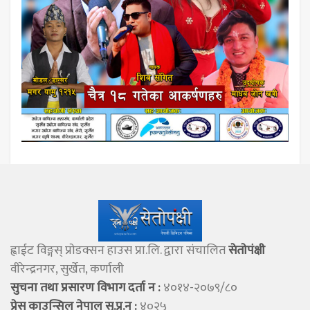
ह्वाईट विङ्गस् प्राेडक्सन हाउस प्रा.लि. द्वारा संचालित
सेताेपंक्षी
वीरेन्द्रनगर, सुर्खेत, कर्णाली
सुचना तथा प्रसारण विभाग दर्ता न :
४०१४-२०७९/८०
प्रेस काउन्सिल नेपाल सु.प्र.न :
४०२५