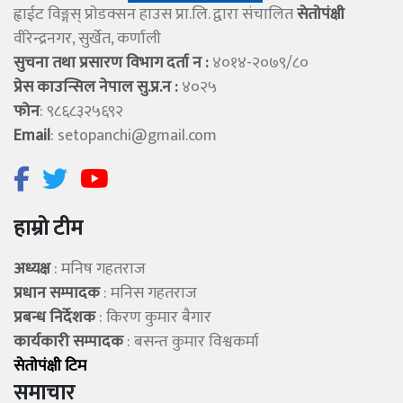
ह्वाईट विङ्गस् प्राेडक्सन हाउस प्रा.लि. द्वारा संचालित
सेताेपंक्षी
वीरेन्द्रनगर, सुर्खेत, कर्णाली
सुचना तथा प्रसारण विभाग दर्ता न :
४०१४-२०७९/८०
प्रेस काउन्सिल नेपाल सु.प्र.न :
४०२५
फोन
: ९८६८३२५६९२
Email
:
setopanchi@gmail.com
हाम्रो टीम
अध्यक्ष
: मनिष गहतराज
प्रधान सम्पादक
: मनिस गहतराज
प्रबन्ध निर्देशक
: किरण कुमार बैगार
कार्यकारी सम्पादक
: बसन्त कुमार विश्वकर्मा
सेताेपंक्षी टिम
समाचार