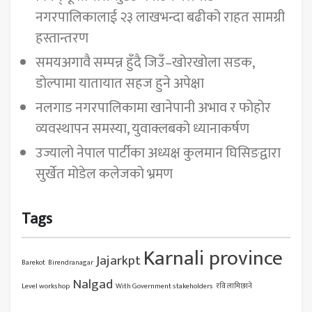
नगरपालिकालाई २३ लाखभन्दा बढीको राहत सामग्री
हस्तान्तरण
समयअगावै सम्पन्न हुँदै जिउँ–खोरखोला सडक,
डोल्पामा यातायात सहज हुने अपेक्षा
नलगाड नगरपालिकामा खानेपानी अभाव र फोहोर
व्यवस्थापन समस्या, युवाक्लबको ध्यानाकर्षण
उज्यालो नेपाल पार्टीका अध्यक्ष कुलमान घिसिङद्वारा
सुर्खेत मोडेल कलेजको भ्रमण
Tags
Karnali province
Jajarkpt
Barekot
Birendranagar
Nalgad
Level workshop
With Government stakeholders
रवि लामिछाने