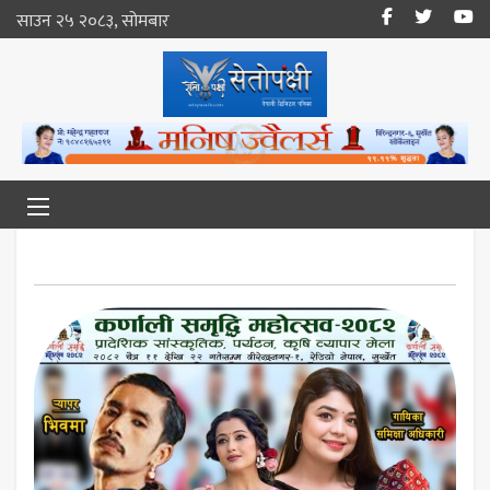
साउन २५ २०८३, सोमबार