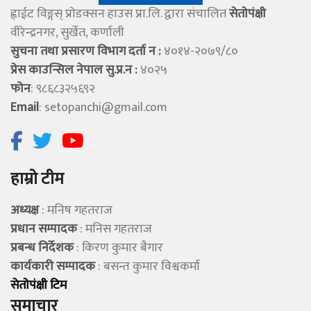
ह्वाईट विङ्गस् प्राेडक्सन हाउस प्रा.लि. द्वारा संचालित
सेताेपंक्षी
वीरेन्द्रनगर, सुर्खेत, कर्णाली
सुचना तथा प्रसारण विभाग दर्ता न :
४०१४-२०७९/८०
प्रेस काउन्सिल नेपाल सु.प्र.न :
४०२५
फोन
: ९८६८३२५६९२
Email
:
setopanchi@gmail.com
हाम्रो टीम
अध्यक्ष
: मनिष गहतराज
प्रधान सम्पादक
: मनिस गहतराज
प्रबन्ध निर्देशक
: किरण कुमार बैगार
कार्यकारी सम्पादक
: बसन्त कुमार विश्वकर्मा
सेताेपंक्षी टिम
समाचार