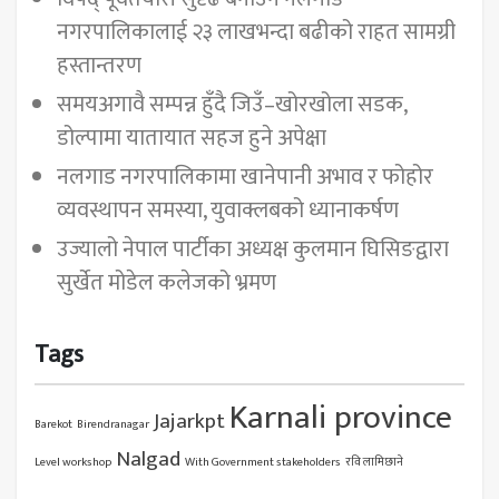
नगरपालिकालाई २३ लाखभन्दा बढीको राहत सामग्री
हस्तान्तरण
समयअगावै सम्पन्न हुँदै जिउँ–खोरखोला सडक,
डोल्पामा यातायात सहज हुने अपेक्षा
नलगाड नगरपालिकामा खानेपानी अभाव र फोहोर
व्यवस्थापन समस्या, युवाक्लबको ध्यानाकर्षण
उज्यालो नेपाल पार्टीका अध्यक्ष कुलमान घिसिङद्वारा
सुर्खेत मोडेल कलेजको भ्रमण
Tags
Karnali province
Jajarkpt
Barekot
Birendranagar
Nalgad
Level workshop
With Government stakeholders
रवि लामिछाने