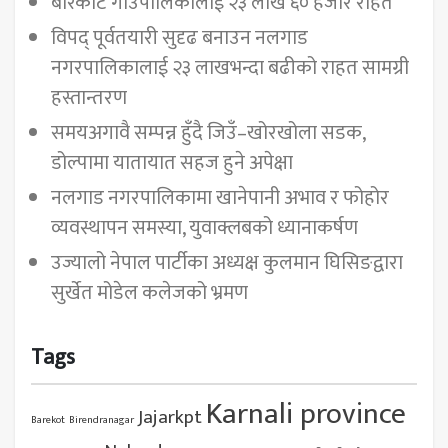
बारेकोट गाउँपालिकालाई २३ लाख ६० हजार राहत
विपद् पूर्वतयारी सुदृढ बनाउन नलगाड
नगरपालिकालाई २३ लाखभन्दा बढीको राहत सामग्री
हस्तान्तरण
समयअगावै सम्पन्न हुँदै जिउँ–खोरखोला सडक,
डोल्पामा यातायात सहज हुने अपेक्षा
नलगाड नगरपालिकामा खानेपानी अभाव र फोहोर
व्यवस्थापन समस्या, युवाक्लबको ध्यानाकर्षण
उज्यालो नेपाल पार्टीका अध्यक्ष कुलमान घिसिङद्वारा
सुर्खेत मोडेल कलेजको भ्रमण
Tags
Karnali province
Jajarkpt
Barekot
Birendranagar