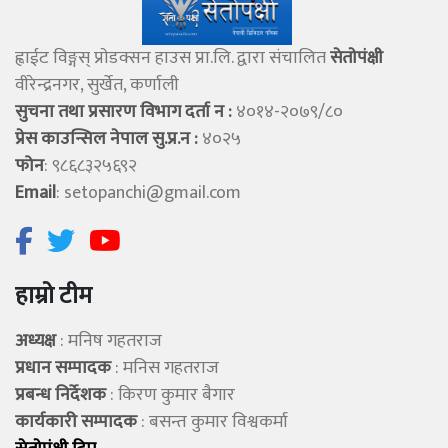
ह्वाईट विङ्गस् प्राेडक्सन हाउस प्रा.लि. द्वारा संचालित
सेताेपंक्षी
वीरेन्द्रनगर, सुर्खेत, कर्णाली
सुचना तथा प्रसारण विभाग दर्ता न :
४०१४-२०७९/८०
प्रेस काउन्सिल नेपाल सु.प्र.न :
४०२५
फोन
: ९८६८३२५६९२
Email
:
setopanchi@gmail.com
हाम्रो टीम
अध्यक्ष
: मनिष गहतराज
प्रधान सम्पादक
: मनिस गहतराज
प्रबन्ध निर्देशक
: किरण कुमार बैगार
कार्यकारी सम्पादक
: बसन्त कुमार विश्वकर्मा