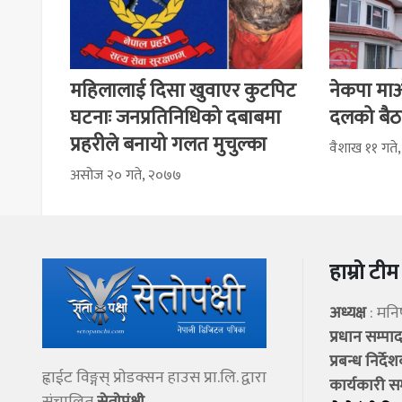
महिलालाई दिसा खुवाएर कुटपिट
नेकपा माओ
घटनाः जनप्रतिनिधिको दबाबमा
दलको बैठ
प्रहरीले बनायो गलत मुचुल्का
वैशाख ११ गते
असोज २० गते, २०७७
हाम्रो टीम
अध्यक्ष
: मन
प्रधान सम्प
प्रबन्ध निर्दे
ह्वाईट विङ्गस् प्राेडक्सन हाउस प्रा.लि. द्वारा
कार्यकारी स