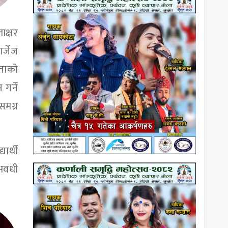
ाक्षर
र्जेज
ौताको
गर्ने
समग्र
ार्थी
 अवधी