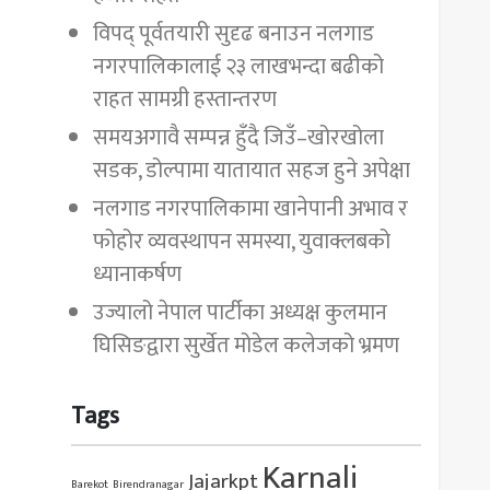
विपद् पूर्वतयारी सुदृढ बनाउन नलगाड
नगरपालिकालाई २३ लाखभन्दा बढीको
राहत सामग्री हस्तान्तरण
समयअगावै सम्पन्न हुँदै जिउँ–खोरखोला
सडक, डोल्पामा यातायात सहज हुने अपेक्षा
नलगाड नगरपालिकामा खानेपानी अभाव र
फोहोर व्यवस्थापन समस्या, युवाक्लबको
ध्यानाकर्षण
उज्यालो नेपाल पार्टीका अध्यक्ष कुलमान
घिसिङद्वारा सुर्खेत मोडेल कलेजको भ्रमण
Tags
Karnali
Jajarkpt
Barekot
Birendranagar