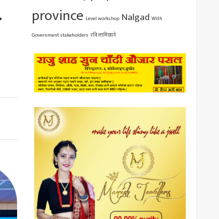
province
ी
Nalgad
Level workshop
With
Government stakeholders
रवि लामिछाने