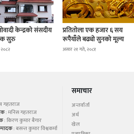
वादी केन्द्रको संसदीय
प्रतितोला एक हजार ६ सय
क सुरु
रूपैयाँले बढ्यो सुनको मूल्य
, २०८२
असार २१ गते, २०८१
समाचार
िष गहतराज
अन्तर्वार्ता
ादक
: मनिस गहतराज
अर्थ
शक
: किरण कुमार बैगार
खेल
म्पादक
: बसन्त कुमार विश्वकर्मा