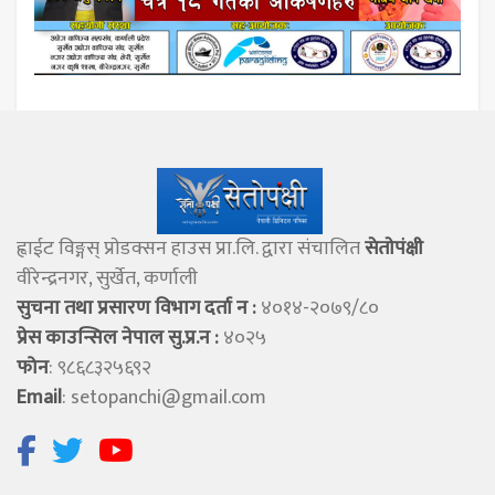
ह्वाईट विङ्गस् प्राेडक्सन हाउस प्रा.लि. द्वारा संचालित
सेताेपंक्षी
वीरेन्द्रनगर, सुर्खेत, कर्णाली
सुचना तथा प्रसारण विभाग दर्ता न :
४०१४-२०७९/८०
प्रेस काउन्सिल नेपाल सु.प्र.न :
४०२५
फोन
: ९८६८३२५६९२
Email
:
setopanchi@gmail.com