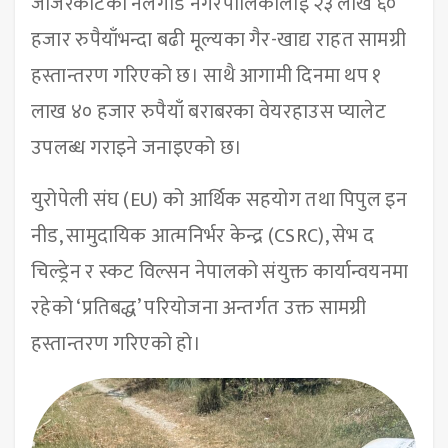
जाजरकोटको नलगाड नगरपालिकालाई २३ लाख ६०
हजार रुपैयाँभन्दा बढी मूल्यका गैर-खाद्य राहत सामग्री
हस्तान्तरण गरिएको छ। साथै आगामी दिनमा थप १
लाख ४० हजार रुपैयाँ बराबरका वेयरहाउस प्यालेट
उपलब्ध गराइने जनाइएको छ।
युरोपेली संघ (EU) को आर्थिक सहयोग तथा पिपुल इन
नीड, सामुदायिक आत्मनिर्भर केन्द्र (CSRC), सेभ द
चिल्ड्रेन र स्कट विल्सन नेपालको संयुक्त कार्यान्वयनमा
रहेको ‘प्रतिबद्ध’ परियोजना अन्तर्गत उक्त सामग्री
हस्तान्तरण गरिएको हो।