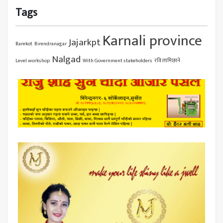
Tags
Karnali province
Jajarkpt
Barekot
Birendranagar
Nalgad
Level workshop
With Government stakeholders
रवि लामिछाने