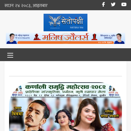
साउन २४ २०८३, आइतबार