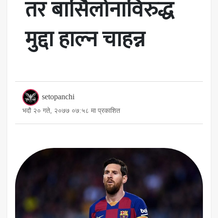
तर बार्सिलोनाविरुद्ध
मुद्दा हाल्न चाहन्न
setopanchi
भदौ २० गते, २०७७ ०७:५८ मा प्रकाशित