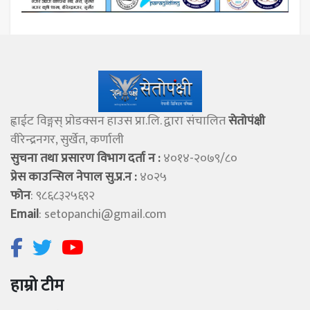
ह्वाईट विङ्गस् प्राेडक्सन हाउस प्रा.लि. द्वारा संचालित
सेताेपंक्षी
वीरेन्द्रनगर, सुर्खेत, कर्णाली
सुचना तथा प्रसारण विभाग दर्ता न :
४०१४-२०७९/८०
प्रेस काउन्सिल नेपाल सु.प्र.न :
४०२५
फोन
: ९८६८३२५६९२
Email
:
setopanchi@gmail.com
हाम्रो टीम