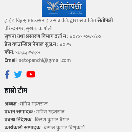
ह्वाईट विङ्गस् प्राेडक्सन हाउस प्रा.लि. द्वारा संचालित
सेताेपंक्षी
वीरेन्द्रनगर, सुर्खेत, कर्णाली
सुचना तथा प्रसारण विभाग दर्ता न :
४०१४-२०७९/८०
प्रेस काउन्सिल नेपाल सु.प्र.न :
४०२५
फोन
: ९८६८३२५६९२
Email
:
setopanchi@gmail.com
हाम्रो टीम
अध्यक्ष
: मनिष गहतराज
प्रधान सम्पादक
: मनिस गहतराज
प्रबन्ध निर्देशक
: किरण कुमार बैगार
कार्यकारी सम्पादक
: बसन्त कुमार विश्वकर्मा