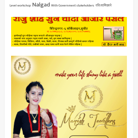
Nalgad
Level workshop
With Government stakeholders
रवि लामिछाने