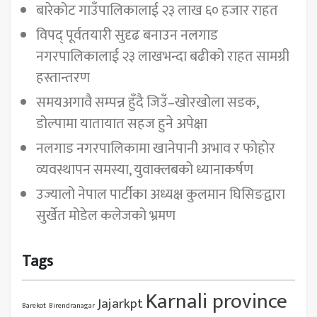
बारेकोट गाउँपालिकालाई २३ लाख ६० हजार राहत
विपद् पूर्वतयारी सुदृढ बनाउन नलगाड
नगरपालिकालाई २३ लाखभन्दा बढीको राहत सामग्री
हस्तान्तरण
समयअगावै सम्पन्न हुँदै जिउँ–खोरखोला सडक,
डोल्पामा यातायात सहज हुने अपेक्षा
नलगाड नगरपालिकामा खानेपानी अभाव र फोहोर
व्यवस्थापन समस्या, युवाक्लबको ध्यानाकर्षण
उज्यालो नेपाल पार्टीका अध्यक्ष कुलमान घिसिङद्वारा
सुर्खेत मोडेल कलेजको भ्रमण
Tags
Karnali province
Jajarkpt
Barekot
Birendranagar