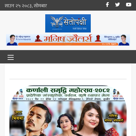
साउन २५ २०८३, सोमबार