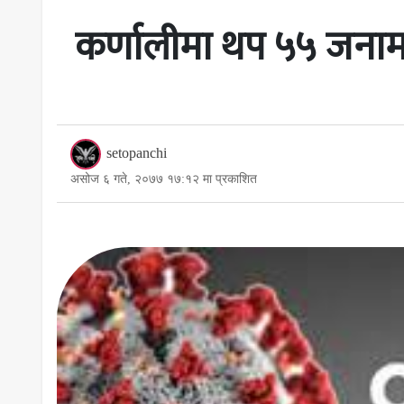
कर्णालीमा थप ५५ जनामा 
setopanchi
असोज ६ गते, २०७७ १७:१२ मा प्रकाशित