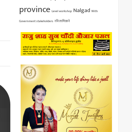
province
Nalgad
Level workshop
With
Government stakeholders
रवि लामिछाने