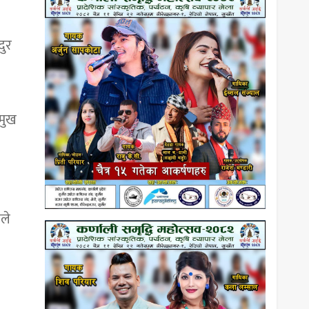
दुर
रमुख
ले