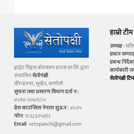
हाम्रो टीम
अध्यक्ष
: मन
प्रधान सम्प
प्रबन्ध निर्दे
ह्वाईट विङ्गस् प्राेडक्सन हाउस प्रा.लि. द्वारा
कार्यकारी स
संचालित
सेताेपंक्षी
सेताेपंक्षी टिम
वीरेन्द्रनगर, सुर्खेत, कर्णाली
सुचना तथा प्रसारण विभाग दर्ता न :
४०१४-२०७९/८०
प्रेस काउन्सिल नेपाल सु.प्र.न :
४०२५
फोन
: ९८६८३२५६९२
Email
:
setopanchi@gmail.com