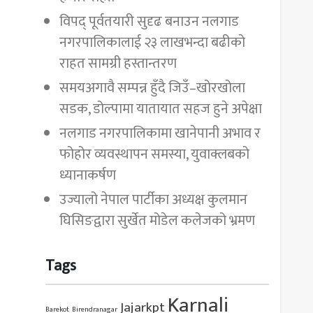
विपद् पूर्वतयारी सुदृढ बनाउन नलगाड
नगरपालिकालाई २३ लाखभन्दा बढीको
राहत सामग्री हस्तान्तरण
समयअगावै सम्पन्न हुँदै जिउँ–खोरखोला
सडक, डोल्पामा यातायात सहज हुने अपेक्षा
नलगाड नगरपालिकामा खानेपानी अभाव र
फोहोर व्यवस्थापन समस्या, युवाक्लबको
ध्यानाकर्षण
उज्यालो नेपाल पार्टीका अध्यक्ष कुलमान
घिसिङद्वारा सुर्खेत मोडेल कलेजको भ्रमण
Tags
Karnali
Jajarkpt
Barekot
Birendranagar