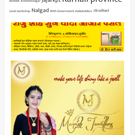
Jajarkpt
Barekot
Birendranagar
Nalgad
Level workshop
With Government stakeholders
रवि लामिछाने