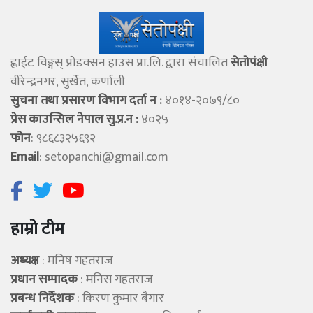
ह्वाईट विङ्गस् प्राेडक्सन हाउस प्रा.लि. द्वारा संचालित
सेताेपंक्षी
वीरेन्द्रनगर, सुर्खेत, कर्णाली
सुचना तथा प्रसारण विभाग दर्ता न :
४०१४-२०७९/८०
प्रेस काउन्सिल नेपाल सु.प्र.न :
४०२५
फोन
: ९८६८३२५६९२
Email
:
setopanchi@gmail.com
हाम्रो टीम
अध्यक्ष
: मनिष गहतराज
प्रधान सम्पादक
: मनिस गहतराज
प्रबन्ध निर्देशक
: किरण कुमार बैगार