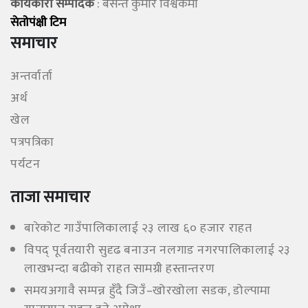
कार्यकारी सम्पादक
: बसन्त कुमार विश्वकर्मा
सेताेपंक्षी टिम
समाचार
अन्तर्वार्ता
अर्थ
खेल
पत्रपत्रिका
पर्यटन
ताजा समाचार
बारेकोट गाउँपालिकालाई २३ लाख ६० हजार राहत
विपद् पूर्वतयारी सुदृढ बनाउन नलगाड नगरपालिकालाई २३
लाखभन्दा बढीको राहत सामग्री हस्तान्तरण
समयअगावै सम्पन्न हुँदै जिउँ–खोरखोला सडक, डोल्पामा