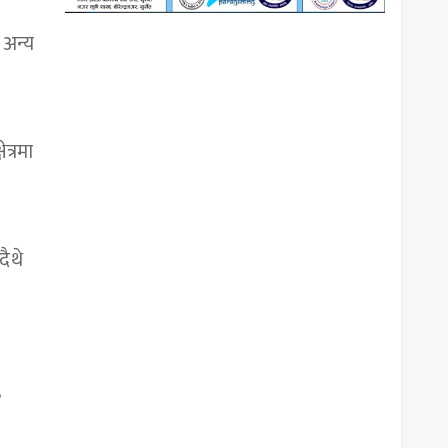
 अन्य
त्रमा
दैथे
’