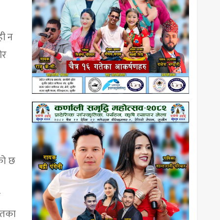
ही न
ोर
ेको छ
क
यातका