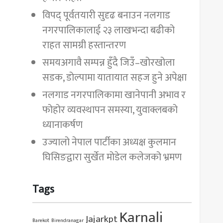
विपद् पूर्वतयारी सुदृढ बनाउन नलगाड
नगरपालिकालाई २३ लाखभन्दा बढीको
राहत सामग्री हस्तान्तरण
समयअगावै सम्पन्न हुँदै जिउँ–खोरखोला
सडक, डोल्पामा यातायात सहज हुने अपेक्षा
नलगाड नगरपालिकामा खानेपानी अभाव र
फोहोर व्यवस्थापन समस्या, युवाक्लबको
ध्यानाकर्षण
उज्यालो नेपाल पार्टीका अध्यक्ष कुलमान
घिसिङद्वारा सुर्खेत मोडेल कलेजको भ्रमण
Tags
Karnali
Jajarkpt
Barekot
Birendranagar