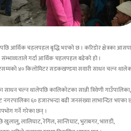
लेपछि आर्थिक चहलपहल बृद्धि भएको छ । करिडोर क्षेत्रका आसप
 संम्भाव्यताले गर्दा आर्थिक चहलपहल बढेको हो ।
 चौरसम्मको ४० किलोमिटर सडकखण्डमा सवारी साधन चल्न थाले
ाधन चल्न थालेपछि कालिकोटका सान्नी त्रिवेणी गाउँपालिका,
ोट नगरपालिका ६० हजारभन्दा बढी जनसंख्या लाभान्दित भएका 
भोग गर्ने गरेका छन् ।
 खुलालु, लालिघाट, रेगिल, सान्तिघाट, भुराबगर, भात्तडी,