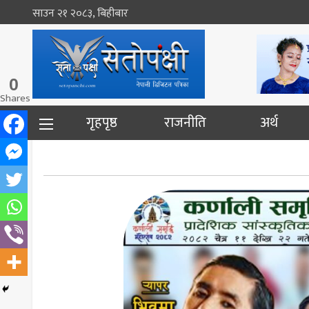
साउन २१ २०८३, बिहीबार
0
Shares
गृहपृष्ठ
राजनीति
अर्थ