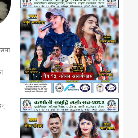
ासमा
का
छन्