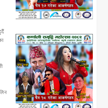
दैँ
का
री
 लिन