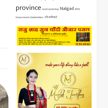
province
Nalgad
Level workshop
With
Government stakeholders
रवि लामिछाने