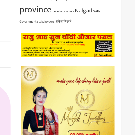
province
Nalgad
Level workshop
With
Government stakeholders
रवि लामिछाने