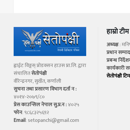
हाम्रो टीम
अध्यक्ष
: मन
प्रधान सम्प
प्रबन्ध निर्दे
ह्वाईट विङ्गस् प्राेडक्सन हाउस प्रा.लि. द्वारा
कार्यकारी स
संचालित
सेताेपंक्षी
सेताेपंक्षी टिम
वीरेन्द्रनगर, सुर्खेत, कर्णाली
सुचना तथा प्रसारण विभाग दर्ता न :
४०१४-२०७९/८०
प्रेस काउन्सिल नेपाल सु.प्र.न :
४०२५
फोन
: ९८६८३२५६९२
Email
:
setopanchi@gmail.com