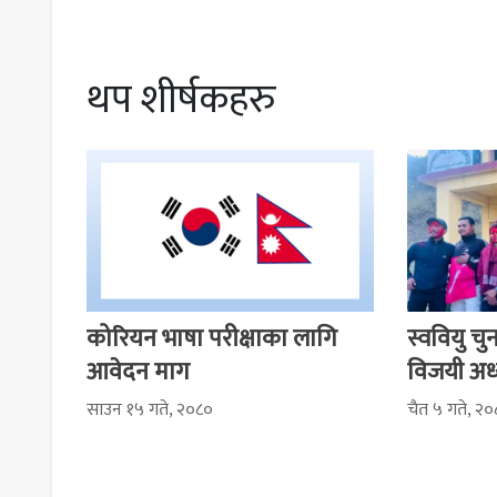
थप शीर्षकहरु
कोरियन भाषा परीक्षाका लागि
स्ववियु च
आवेदन माग
विजयी अध्
साउन १५ गते, २०८०
चैत ५ गते, २०