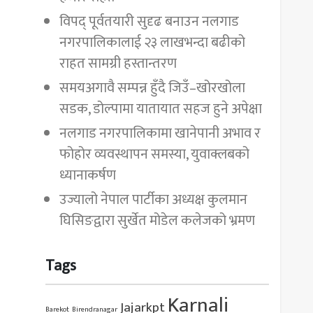
विपद् पूर्वतयारी सुदृढ बनाउन नलगाड
नगरपालिकालाई २३ लाखभन्दा बढीको
राहत सामग्री हस्तान्तरण
समयअगावै सम्पन्न हुँदै जिउँ–खोरखोला
सडक, डोल्पामा यातायात सहज हुने अपेक्षा
नलगाड नगरपालिकामा खानेपानी अभाव र
फोहोर व्यवस्थापन समस्या, युवाक्लबको
ध्यानाकर्षण
उज्यालो नेपाल पार्टीका अध्यक्ष कुलमान
घिसिङद्वारा सुर्खेत मोडेल कलेजको भ्रमण
Tags
Karnali
Jajarkpt
Barekot
Birendranagar