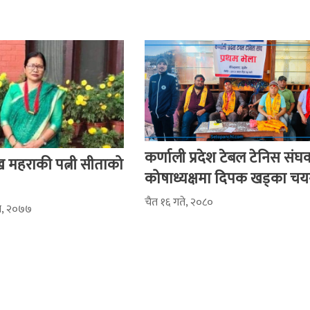
कर्णाली प्रदेश टेबल टेनिस संघ
ुख महराकी पत्नी सीताको
कोषाध्यक्षमा दिपक खड्का च
चैत १६ गते, २०८०
ते, २०७७