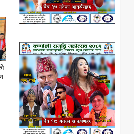
को
यन