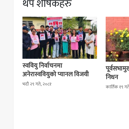
थप शीर्षकहरु
स्ववियु निर्वाचनमा
पूर्वसभाम
अनेरास्ववियुको प्यानल विजयी
निधन
भदौ २९ गते, २०८१
कार्तिक १९ ग