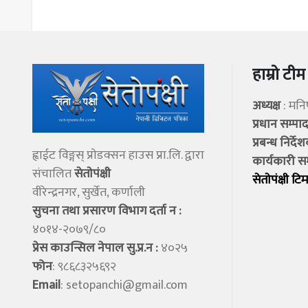
हाम्रो टीम
अध्यक्ष
: मन
प्रधान सम्प
प्रबन्ध निर्दे
ह्वाईट विङ्गस् प्राेडक्सन हाउस प्रा.लि. द्वारा
कार्यकारी स
संचालित
सेताेपंक्षी
सेताेपंक्षी टिम
वीरेन्द्रनगर, सुर्खेत, कर्णाली
सुचना तथा प्रसारण विभाग दर्ता न :
४०१४-२०७९/८०
प्रेस काउन्सिल नेपाल सु.प्र.न :
४०२५
फोन
: ९८६८३२५६९२
Email
:
setopanchi@gmail.com