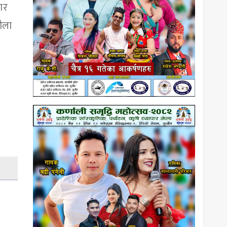
ार
गौला