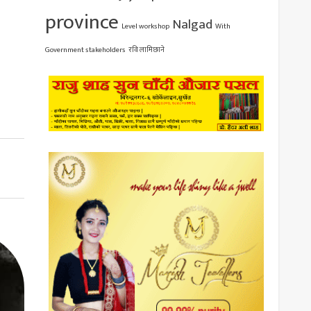
province
Nalgad
Level workshop
With
Government stakeholders
रवि लामिछाने