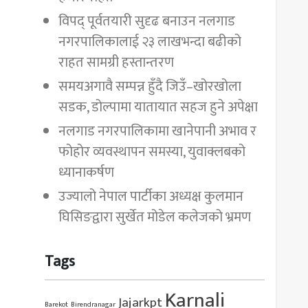
विपद् पूर्वतयारी सुदृढ बनाउन नलगाड
नगरपालिकालाई २३ लाखभन्दा बढीको
राहत सामग्री हस्तान्तरण
समयअगावै सम्पन्न हुँदै जिउँ–खोरखोला
सडक, डोल्पामा यातायात सहज हुने अपेक्षा
नलगाड नगरपालिकामा खानेपानी अभाव र
फोहोर व्यवस्थापन समस्या, युवाक्लबको
ध्यानाकर्षण
उज्यालो नेपाल पार्टीका अध्यक्ष कुलमान
घिसिङद्वारा सुर्खेत मोडेल कलेजको भ्रमण
Tags
Karnali
Jajarkpt
Barekot
Birendranagar