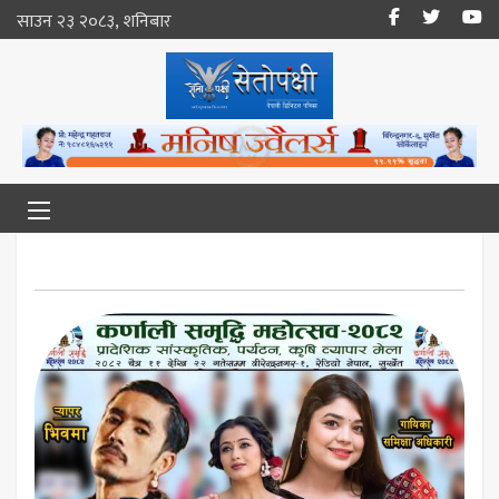
साउन २३ २०८३, शनिबार