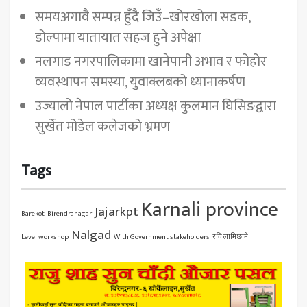
समयअगावै सम्पन्न हुँदै जिउँ–खोरखोला सडक,
डोल्पामा यातायात सहज हुने अपेक्षा
नलगाड नगरपालिकामा खानेपानी अभाव र फोहोर
व्यवस्थापन समस्या, युवाक्लबको ध्यानाकर्षण
उज्यालो नेपाल पार्टीका अध्यक्ष कुलमान घिसिङद्वारा
सुर्खेत मोडेल कलेजको भ्रमण
Tags
Karnali province
Jajarkpt
Barekot
Birendranagar
Nalgad
Level workshop
With Government stakeholders
रवि लामिछाने