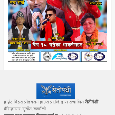
ह्वाईट विङ्गस् प्राेडक्सन हाउस प्रा.लि. द्वारा संचालित
सेताेपंक्षी
वीरेन्द्रनगर, सुर्खेत, कर्णाली