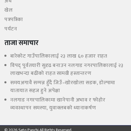
अर्थ
खेल
पत्रपत्रिका
पर्यटन
ताजा समाचार
बारेकोट गाउँपालिकालाई २३ लाख ६० हजार राहत
विपद् पूर्वतयारी सुदृढ बनाउन नलगाड नगरपालिकालाई २३
लाखभन्दा बढीको राहत सामग्री हस्तान्तरण
समयअगावै सम्पन्न हुँदै जिउँ–खोरखोला सडक, डोल्पामा
यातायात सहज हुने अपेक्षा
नलगाड नगरपालिकामा खानेपानी अभाव र फोहोर
व्यवस्थापन समस्या, युवाक्लबको ध्यानाकर्षण
© 2026 Seto Panchi All Rights Reserved.