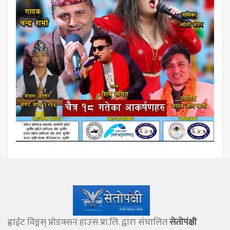
ह्वाईट विङ्गस् प्राेडक्सन हाउस प्रा.लि. द्वारा संचालित
सेताेपंक्षी