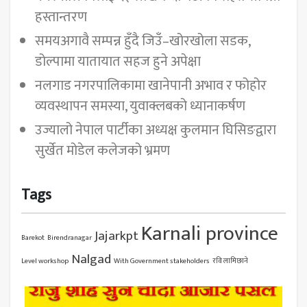
हस्तान्तरण
समयअगावै सम्पन्न हुँदै जिउँ–खोरखोला सडक,
डोल्पामा यातायात सहज हुने अपेक्षा
नलगाड नगरपालिकामा खानेपानी अभाव र फोहोर
व्यवस्थापन समस्या, युवाक्लबको ध्यानाकर्षण
उज्यालो नेपाल पार्टीका अध्यक्ष कुलमान घिसिङद्वारा
सुर्खेत मोडेल कलेजको भ्रमण
Tags
Karnali province
Jajarkpt
Barekot
Birendranagar
Nalgad
Level workshop
With Government stakeholders
रवि लामिछाने