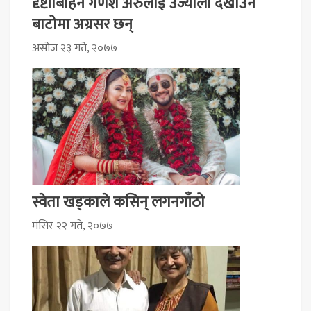
दृष्टीबिहिन गणेश अरुलाई उज्यालो देखाउँने
बाटोमा अग्रसर छन्
असोज २३ गते, २०७७
स्वेता खड्काले कसिन् लगनगाँठो
मंसिर २२ गते, २०७७