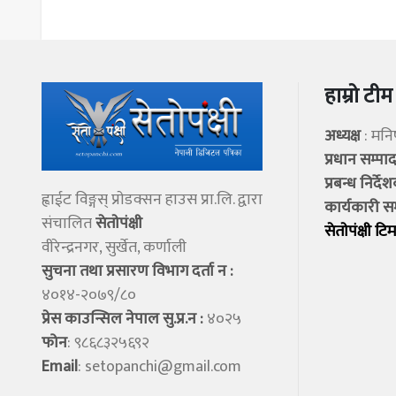
हाम्रो टीम
अध्यक्ष
: मन
प्रधान सम्प
प्रबन्ध निर्दे
ह्वाईट विङ्गस् प्राेडक्सन हाउस प्रा.लि. द्वारा
कार्यकारी स
संचालित
सेताेपंक्षी
सेताेपंक्षी टिम
वीरेन्द्रनगर, सुर्खेत, कर्णाली
सुचना तथा प्रसारण विभाग दर्ता न :
४०१४-२०७९/८०
प्रेस काउन्सिल नेपाल सु.प्र.न :
४०२५
फोन
: ९८६८३२५६९२
Email
:
setopanchi@gmail.com