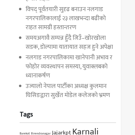
विपद् पूर्वतयारी सुदृढ बनाउन नलगाड
नगरपालिकालाई २३ लाखभन्दा बढीको
राहत सामग्री हस्तान्तरण
समयअगावै सम्पन्न हुँदै जिउँ–खोरखोला
सडक, डोल्पामा यातायात सहज हुने अपेक्षा
नलगाड नगरपालिकामा खानेपानी अभाव र
फोहोर व्यवस्थापन समस्या, युवाक्लबको
ध्यानाकर्षण
उज्यालो नेपाल पार्टीका अध्यक्ष कुलमान
घिसिङद्वारा सुर्खेत मोडेल कलेजको भ्रमण
Tags
Karnali
Jajarkpt
Barekot
Birendranagar