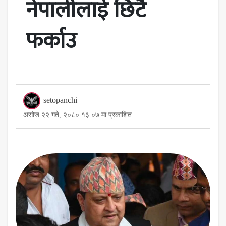
नेपालीलाई छिटै
फर्काउ
setopanchi
असोज २२ गते, २०८० १३:०७ मा प्रकाशित