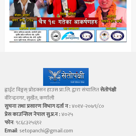
ह्वाईट विङ्गस् प्राेडक्सन हाउस प्रा.लि. द्वारा संचालित
सेताेपंक्षी
वीरेन्द्रनगर, सुर्खेत, कर्णाली
सुचना तथा प्रसारण विभाग दर्ता न :
४०१४-२०७९/८०
प्रेस काउन्सिल नेपाल सु.प्र.न :
४०२५
फोन
: ९८६८३२५६९२
Email
:
setopanchi@gmail.com