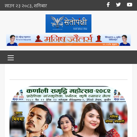
साउन २३ २०८३, शनिबार