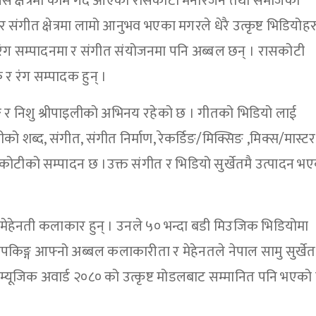
 क्षेत्रमा काम गर्दै आएका रासकोटी मनोरंजन तथा समाजका
ंगीत क्षेत्रमा लामो आनुभव भएका मगरले धेरै उत्कृष्ट भिडियोहर
दन, रंग सम्पादनमा र संगीत संयोजनमा पनि अब्बल छन् । रासकोटी
 र रंग सम्पादक हुन् ।
िङ्ग र निशु श्रीपाइलीको अभिनय रहेको छ । गीतको भिडियो लाई
्द, संगीत, संगीत निर्माण, रेकर्डिङ/मिक्सिङ ,मिक्स/मास्टर
ोटीको सम्पादन छ ।उक्त संगीत र भिडियो सुर्खेतमै उत्पादन भ
र मेहेनती कलाकार हुन् । उनले ५० भन्दा बडी मिउजिक भिडियोमा
किङ्ग आफ्नो अब्बल कलाकारीता र मेहेनतले नेपाल सामु सुर्खे
यूजिक अवार्ड २०८० को उत्कृष्ट मोडलबाट सम्मानित पनि भएको