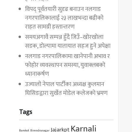
विपद् पूर्वतयारी सुदृढ बनाउन नलगाड
नगरपालिकालाई २३ लाखभन्दा बढीको
राहत सामग्री हस्तान्तरण
समयअगावै सम्पन्न हुँदै जिउँ–खोरखोला
सडक, डोल्पामा यातायात सहज हुने अपेक्षा
नलगाड नगरपालिकामा खानेपानी अभाव र
फोहोर व्यवस्थापन समस्या, युवाक्लबको
ध्यानाकर्षण
उज्यालो नेपाल पार्टीका अध्यक्ष कुलमान
घिसिङद्वारा सुर्खेत मोडेल कलेजको भ्रमण
Tags
Karnali
Jajarkpt
Barekot
Birendranagar