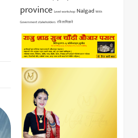
province
Nalgad
Level workshop
With
Government stakeholders
रवि लामिछाने