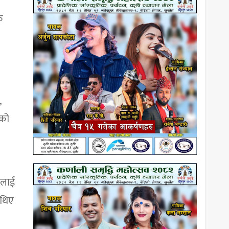
ु
,
एको
तलाई
 थिए