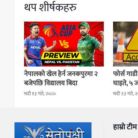
थप शीर्षकहरु
नेपालको खेल हेर्न जनकपुरमा २
फोर्स गाडी
बजेपछि विद्यालय बिदा
घाइते, ५ 
भदौ १३ गते, २०८०
भदौ २३ गते, 
हाम्रो टीम