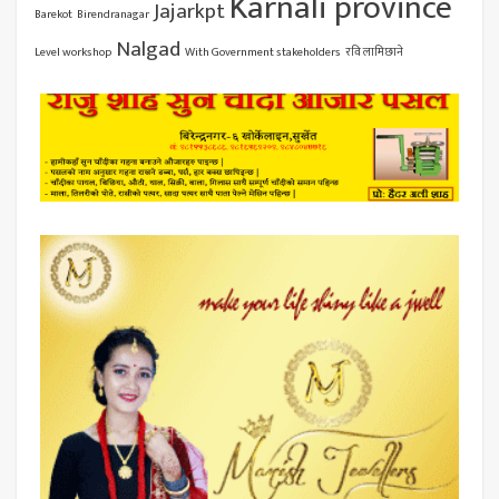
Karnali province
Jajarkpt
Barekot
Birendranagar
Nalgad
Level workshop
With Government stakeholders
रवि लामिछाने