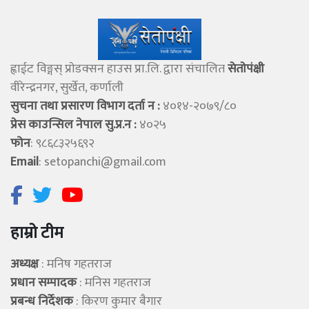
ह्वाईट विङ्गस् प्राेडक्सन हाउस प्रा.लि. द्वारा संचालित
सेताेपंक्षी
वीरेन्द्रनगर, सुर्खेत, कर्णाली
सुचना तथा प्रसारण विभाग दर्ता न :
४०१४-२०७९/८०
प्रेस काउन्सिल नेपाल सु.प्र.न :
४०२५
फोन
: ९८६८३२५६९२
Email
:
setopanchi@gmail.com
हाम्रो टीम
अध्यक्ष
: मनिष गहतराज
प्रधान सम्पादक
: मनिस गहतराज
प्रबन्ध निर्देशक
: किरण कुमार बैगार