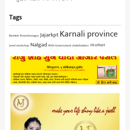
Tags
Karnali province
Jajarkpt
Barekot
Birendranagar
Nalgad
Level workshop
With Government stakeholders
रवि लामिछाने