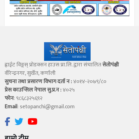
ह्वाईट विङ्गस् प्राेडक्सन हाउस प्रा.लि. द्वारा संचालित
सेताेपंक्षी
वीरेन्द्रनगर, सुर्खेत, कर्णाली
सुचना तथा प्रसारण विभाग दर्ता न :
४०१४-२०७९/८०
प्रेस काउन्सिल नेपाल सु.प्र.न :
४०२५
फोन
: ९८६८३२५६९२
Email
:
setopanchi@gmail.com
हाम्रो टीम