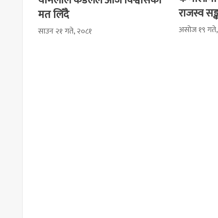
यामलाल कँडेलले आज विश्वासको
राजस्व सङ
मत लिँदै
असोज १९ गते
साउन २१ गते, २०८१