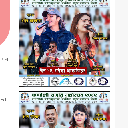
 गंगा
 छ।