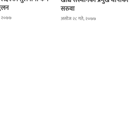
खाद्य संस्थानका प्रमुख थापाको
्कलन
सरुवा
, २०७७
असोज २८ गते, २०७७