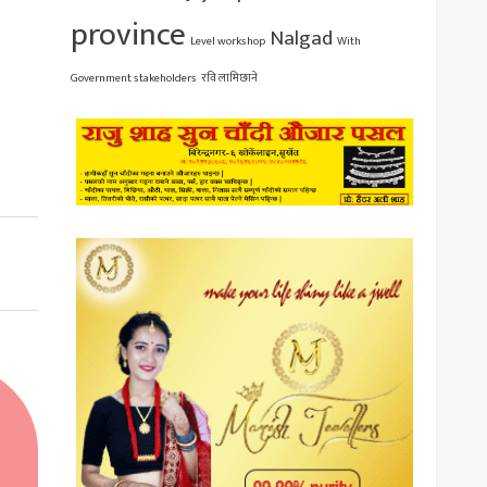
province
Nalgad
Level workshop
With
Government stakeholders
रवि लामिछाने