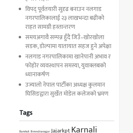
विपद् पूर्वतयारी सुदृढ बनाउन नलगाड
नगरपालिकालाई २३ लाखभन्दा बढीको
राहत सामग्री हस्तान्तरण
समयअगावै सम्पन्न हुँदै जिउँ–खोरखोला
सडक, डोल्पामा यातायात सहज हुने अपेक्षा
नलगाड नगरपालिकामा खानेपानी अभाव र
फोहोर व्यवस्थापन समस्या, युवाक्लबको
ध्यानाकर्षण
उज्यालो नेपाल पार्टीका अध्यक्ष कुलमान
घिसिङद्वारा सुर्खेत मोडेल कलेजको भ्रमण
Tags
Karnali
Jajarkpt
Barekot
Birendranagar