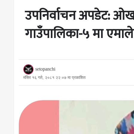
उपनिर्वाचन अपडेट: ओख
गाउँपालिका-५ मा एमाल
setopanchi
मंसिर १६ गते, २०८१ २२:०७ मा प्रकाशित