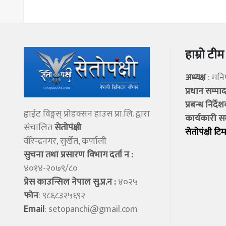
हाम्रो टीम
अध्यक्ष
: मन
प्रधान सम्प
प्रबन्ध निर्दे
ह्वाईट विङ्गस् प्राेडक्सन हाउस प्रा.लि. द्वारा
कार्यकारी स
संचालित
सेताेपंक्षी
सेताेपंक्षी टिम
वीरेन्द्रनगर, सुर्खेत, कर्णाली
सुचना तथा प्रसारण विभाग दर्ता न :
४०१४-२०७९/८०
प्रेस काउन्सिल नेपाल सु.प्र.न :
४०२५
फोन
: ९८६८३२५६९२
Email
:
setopanchi@gmail.com