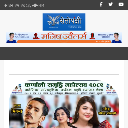
साउन २५ २०८३, सोमबार