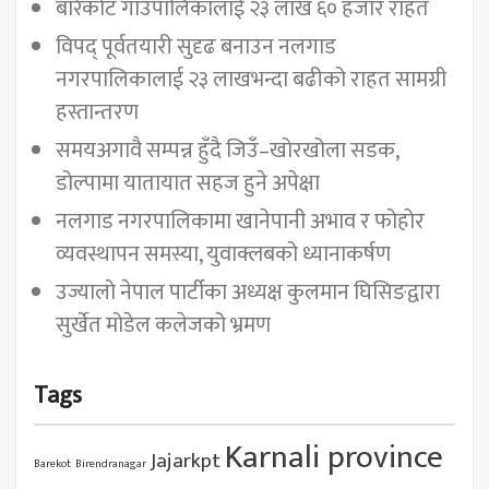
बारेकोट गाउँपालिकालाई २३ लाख ६० हजार राहत
विपद् पूर्वतयारी सुदृढ बनाउन नलगाड
नगरपालिकालाई २३ लाखभन्दा बढीको राहत सामग्री
हस्तान्तरण
समयअगावै सम्पन्न हुँदै जिउँ–खोरखोला सडक,
डोल्पामा यातायात सहज हुने अपेक्षा
नलगाड नगरपालिकामा खानेपानी अभाव र फोहोर
व्यवस्थापन समस्या, युवाक्लबको ध्यानाकर्षण
उज्यालो नेपाल पार्टीका अध्यक्ष कुलमान घिसिङद्वारा
सुर्खेत मोडेल कलेजको भ्रमण
Tags
Karnali province
Jajarkpt
Barekot
Birendranagar