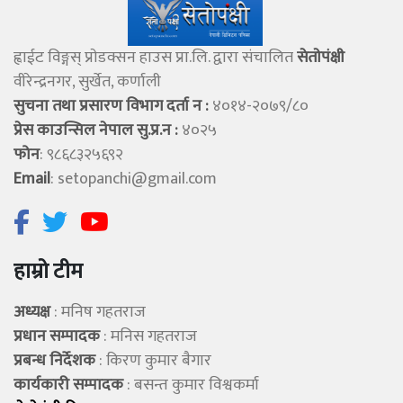
ह्वाईट विङ्गस् प्राेडक्सन हाउस प्रा.लि. द्वारा संचालित
सेताेपंक्षी
वीरेन्द्रनगर, सुर्खेत, कर्णाली
सुचना तथा प्रसारण विभाग दर्ता न :
४०१४-२०७९/८०
प्रेस काउन्सिल नेपाल सु.प्र.न :
४०२५
फोन
: ९८६८३२५६९२
Email
:
setopanchi@gmail.com
हाम्रो टीम
अध्यक्ष
: मनिष गहतराज
प्रधान सम्पादक
: मनिस गहतराज
प्रबन्ध निर्देशक
: किरण कुमार बैगार
कार्यकारी सम्पादक
: बसन्त कुमार विश्वकर्मा