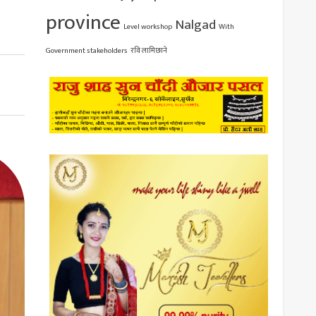
province
Nalgad
Level workshop
With
Government stakeholders
रवि लामिछाने