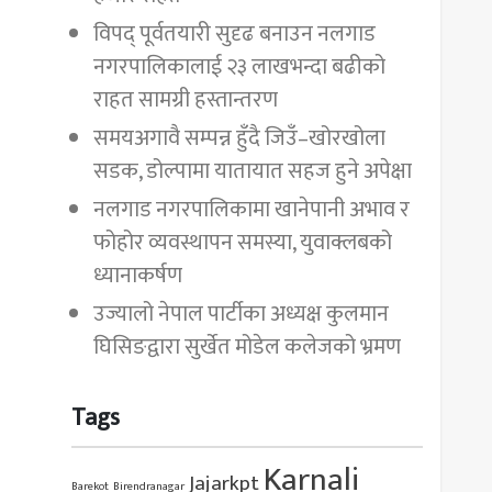
विपद् पूर्वतयारी सुदृढ बनाउन नलगाड
नगरपालिकालाई २३ लाखभन्दा बढीको
राहत सामग्री हस्तान्तरण
समयअगावै सम्पन्न हुँदै जिउँ–खोरखोला
सडक, डोल्पामा यातायात सहज हुने अपेक्षा
नलगाड नगरपालिकामा खानेपानी अभाव र
फोहोर व्यवस्थापन समस्या, युवाक्लबको
ध्यानाकर्षण
उज्यालो नेपाल पार्टीका अध्यक्ष कुलमान
घिसिङद्वारा सुर्खेत मोडेल कलेजको भ्रमण
Tags
Karnali
Jajarkpt
Barekot
Birendranagar