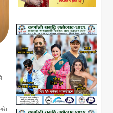
ो
ि
 गरे।