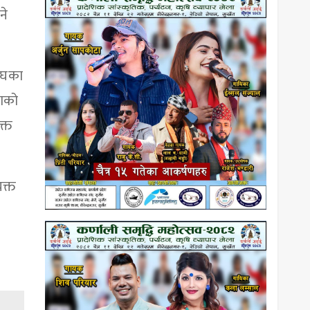
ने
संघका
ताको
क्त
क्त