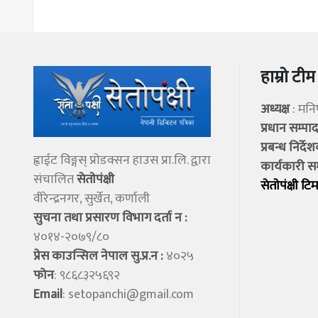
हाम्रो टीम
अध्यक्ष
: मन
प्रधान सम्प
प्रबन्ध निर्दे
ह्वाईट विङ्गस् प्राेडक्सन हाउस प्रा.लि. द्वारा
कार्यकारी स
संचालित
सेताेपंक्षी
सेताेपंक्षी टिम
वीरेन्द्रनगर, सुर्खेत, कर्णाली
सुचना तथा प्रसारण विभाग दर्ता न :
४०१४-२०७९/८०
प्रेस काउन्सिल नेपाल सु.प्र.न :
४०२५
फोन
: ९८६८३२५६९२
Email
:
setopanchi@gmail.com