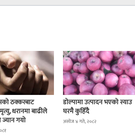
बसको ठक्करबाट
डोल्पामा उत्पादन भएको स्याउ
ृत्यु, धरानमा बाढीले
घरमै कुहिँदै
 ज्यान गयो
असोज ४ गते, २०८२
२०८१