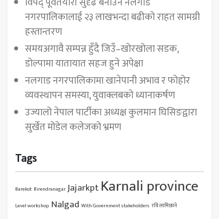
विपद् पूर्वतयारी सुदृढ बनाउन नलगाड
नगरपालिकालाई २३ लाखभन्दा बढीको राहत सामग्री
हस्तान्तरण
समयअगावै सम्पन्न हुँदै जिउँ–खोरखोला सडक,
डोल्पामा यातायात सहज हुने अपेक्षा
नलगाड नगरपालिकामा खानेपानी अभाव र फोहोर
व्यवस्थापन समस्या, युवाक्लबको ध्यानाकर्षण
उज्यालो नेपाल पार्टीका अध्यक्ष कुलमान घिसिङद्वारा
सुर्खेत मोडेल कलेजको भ्रमण
Tags
Karnali province
Jajarkpt
Barekot
Birendranagar
Nalgad
Level workshop
With Government stakeholders
रवि लामिछाने