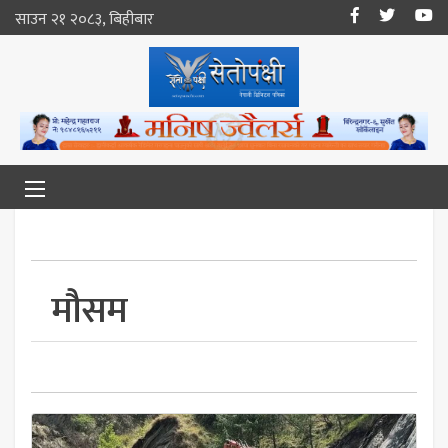
साउन २१ २०८३, बिहीबार
माैसम