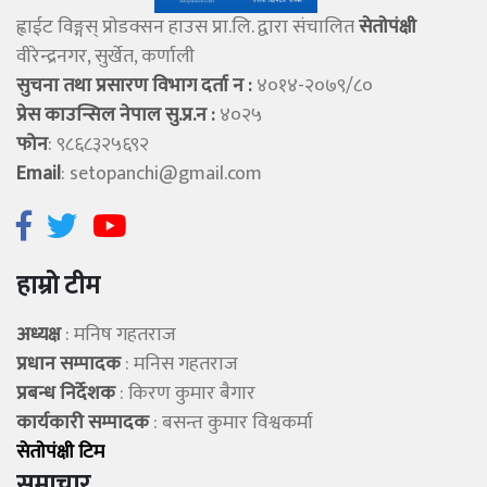
ह्वाईट विङ्गस् प्राेडक्सन हाउस प्रा.लि. द्वारा संचालित
सेताेपंक्षी
वीरेन्द्रनगर, सुर्खेत, कर्णाली
सुचना तथा प्रसारण विभाग दर्ता न :
४०१४-२०७९/८०
प्रेस काउन्सिल नेपाल सु.प्र.न :
४०२५
फोन
: ९८६८३२५६९२
Email
:
setopanchi@gmail.com
हाम्रो टीम
अध्यक्ष
: मनिष गहतराज
प्रधान सम्पादक
: मनिस गहतराज
प्रबन्ध निर्देशक
: किरण कुमार बैगार
कार्यकारी सम्पादक
: बसन्त कुमार विश्वकर्मा
सेताेपंक्षी टिम
समाचार