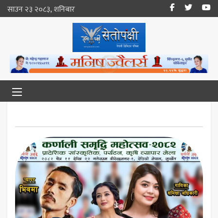
साउन २३ २०८३, शनिबार