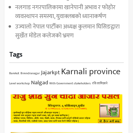
नलगाड नगरपालिकामा खानेपानी अभाव र फोहोर
व्यवस्थापन समस्या, युवाक्लबको ध्यानाकर्षण
उज्यालो नेपाल पार्टीका अध्यक्ष कुलमान घिसिङद्वारा
सुर्खेत मोडेल कलेजको भ्रमण
Tags
Karnali province
Jajarkpt
Barekot
Birendranagar
Nalgad
Level workshop
With Government stakeholders
रवि लामिछाने