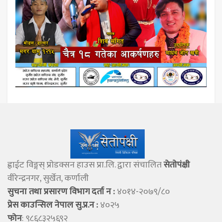
ह्वाईट विङ्गस् प्राेडक्सन हाउस प्रा.लि. द्वारा संचालित
सेताेपंक्षी
वीरेन्द्रनगर, सुर्खेत, कर्णाली
सुचना तथा प्रसारण विभाग दर्ता न :
४०१४-२०७९/८०
प्रेस काउन्सिल नेपाल सु.प्र.न :
४०२५
फोन
: ९८६८३२५६९२