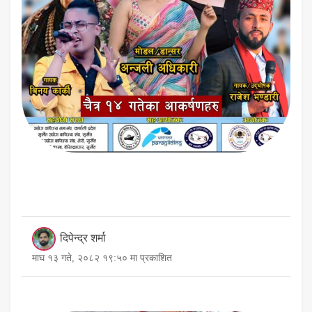
दिपेन्द्र शर्मा
माघ १३ गते, २०८२ १९:५० मा प्रकाशित