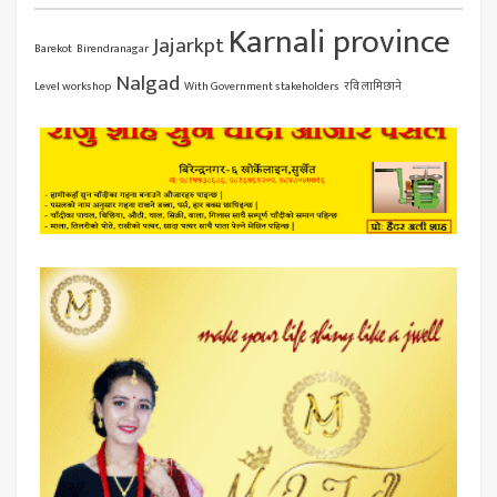
Karnali province
Jajarkpt
Barekot
Birendranagar
Nalgad
Level workshop
With Government stakeholders
रवि लामिछाने