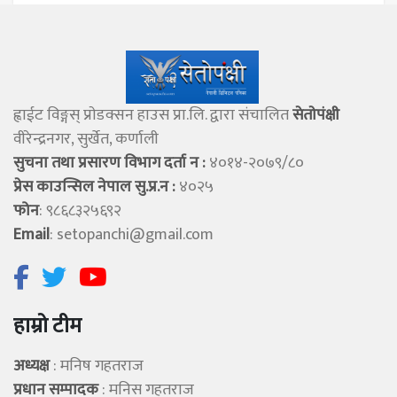
ह्वाईट विङ्गस् प्राेडक्सन हाउस प्रा.लि. द्वारा संचालित
सेताेपंक्षी
वीरेन्द्रनगर, सुर्खेत, कर्णाली
सुचना तथा प्रसारण विभाग दर्ता न :
४०१४-२०७९/८०
प्रेस काउन्सिल नेपाल सु.प्र.न :
४०२५
फोन
: ९८६८३२५६९२
Email
:
setopanchi@gmail.com
हाम्रो टीम
अध्यक्ष
: मनिष गहतराज
प्रधान सम्पादक
: मनिस गहतराज