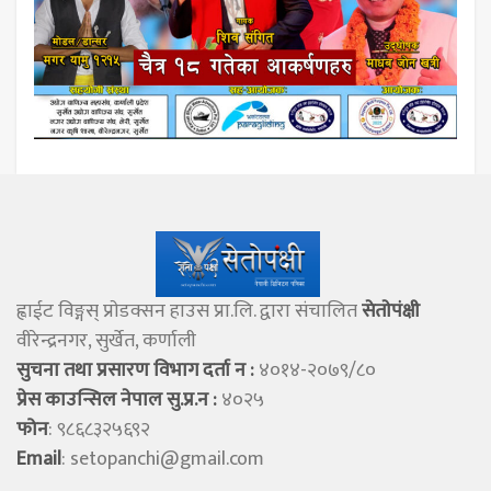
ह्वाईट विङ्गस् प्राेडक्सन हाउस प्रा.लि. द्वारा संचालित
सेताेपंक्षी
वीरेन्द्रनगर, सुर्खेत, कर्णाली
सुचना तथा प्रसारण विभाग दर्ता न :
४०१४-२०७९/८०
प्रेस काउन्सिल नेपाल सु.प्र.न :
४०२५
फोन
: ९८६८३२५६९२
Email
:
setopanchi@gmail.com