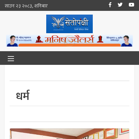
साउन २३ २०८३, शनिबार
धर्म