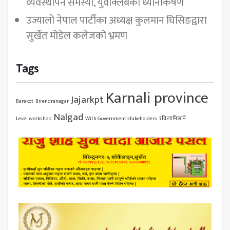
व्यवस्थापन समस्या, युवाक्लबको ध्यानाकर्षण
उज्यालो नेपाल पार्टीका अध्यक्ष कुलमान घिसिङद्वारा
सुर्खेत मोडेल कलेजको भ्रमण
Tags
Karnali province
Jajarkpt
Barekot
Birendranagar
Nalgad
Level workshop
With Government stakeholders
रवि लामिछाने